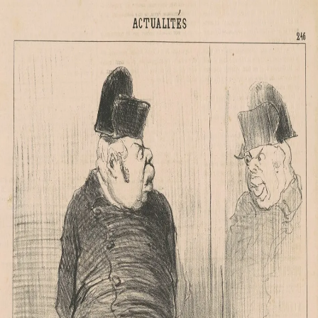
Skip to Main Content
Back to Search
Artwork
Actor Posing in Front of a Mirror
Artist
Honoré Daumier
Date
1870s?
Collection
National Gallery of Art
View on NGA
Image via
NGA Open Access
(CC0)
Visually similar works
Une Position difficile