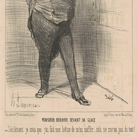
Un français peint par lui-même
Que Diable Monsieur Ne Bougez donc pas...
Souvenirs
Diable!... il parait que le rasoir n'est guère bon...
Je crois pouvoir dire, sans me flatter ...
Charmé de se voir exposé...
Un Monsieur qu'on rajeunit trop
C'est tout d'même flatteur d'avoir ...
At the Gallery Drouot
L'Artiste m'a représentée au moment ou j'écris
Monsieur Berryer devant sa glace ...